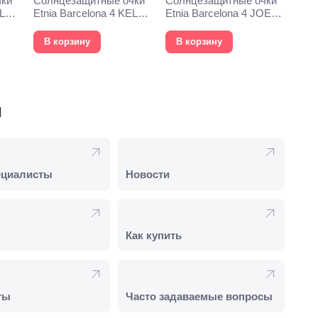
чки
Солнцезащитные очки
Солнцезащитные очки
YLYS
Etnia Barcelona 4 KELLY
Etnia Barcelona 4 JOEY
54S BKGD
53S GD
В корзину
В корзину
и
ециалисты
Новости
Как купить
ты
Часто задаваемые вопросы