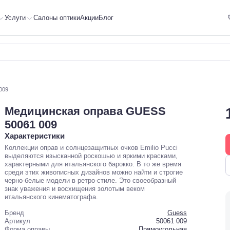
Услуги
Салоны оптики
Акции
Блог
009
Медицинская оправа GUESS
50061 009
Характеристики
Коллекции оправ и солнцезащитных очков Emilio Pucci
выделяются изысканной роскошью и яркими красками,
характерными для итальянского барокко. В то же время
среди этих живописных дизайнов можно найти и строгие
черно-белые модели в ретро-стиле. Это своеобразный
знак уважения и восхищения золотым веком
итальянского кинематографа.
Бренд
Guess
Артикул
50061 009
Форма оправы
Прямоугольная