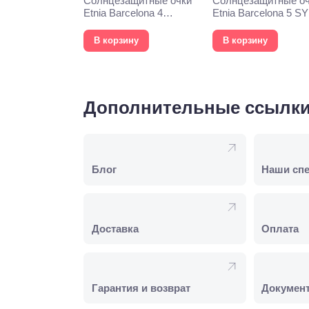
Солнцезащитные очки
Солнцезащитные о
Etnia Barcelona 4
Etnia Barcelona 5 S
PHOEBE 52S WHHV
57S HVOG
В корзину
В корзину
Дополнительные ссылк
Блог
Наши сп
Доставка
Оплата
Гарантия и возврат
Докумен