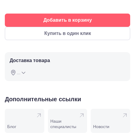
Буденновск,
ул.
Советская,
70а
Добавить в корзину
Георгиевск,
ул.
Купить в один клик
Октябрьская,
72/ угол с ул.
Ленина, 117
Горячий
Ключ, ул.
Доставка товара
Псекупская,
54
Ейск, ул.
...
Одесская,
48
Кропоткин,
ул.
Дополнительные ссылки
Красная,
96
Крымск, ул.
Адагумская,
169И
Наши
Майкоп, ул.
Блог
специалисты
Новости
Пролетарская,