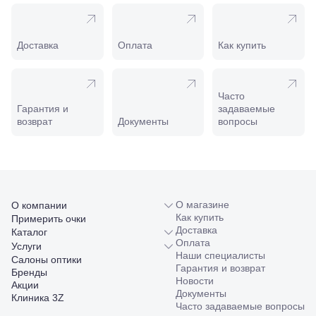
208
Минеральные
Воды, ул. 50
лет Октября,
Доставка
Оплата
Как купить
58
Моздок,
ул.
Кирова,
Часто
122а
Гарантия и
задаваемые
Нальчик,
возврат
Документы
вопросы
пр.
Ленина,
22
Невинномысск,
ул. Гагарина,
55
О магазине
О компании
Новороссийск,
Как купить
Примерить очки
ул. Серова,
Доставка
Каталог
10/ ул.
Оплата
Лейтенанта
Услуги
Наши специалисты
Шмидта,
Салоны оптики
Гарантия и возврат
38/40
Бренды
Новости
Пятигорск,
Акции
Документы
пр.
Клиника 3Z
Часто задаваемые вопросы
Калинина,