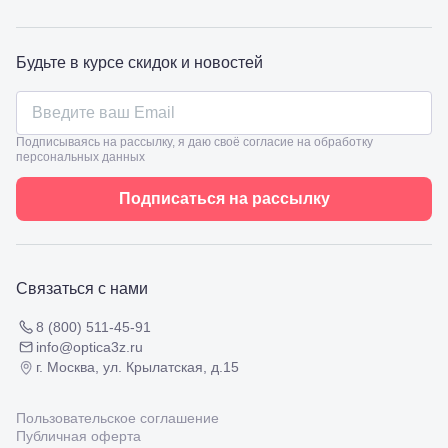
98
Славянск-
на-Кубани,
Будьте в курсе скидок и новостей
ул.
Совхозная,
98/4, литер
А
Соликамск,
Подписываясь на рассылку, я даю своё согласие на обработку
ул.
персональных данных
Калийная,
138
Подписаться на рассылку
Сочи, ул.
Островского,
67
Темрюк,
ул.
Связаться с нами
Таманская,
120а
8 (800) 511-45-91
Тимашевск,
info@optica3z.ru
ул. Ленина,
г. Москва, ул. Крылатская, д.15
169
Тихорецк,
ул.
Пользовательское соглашение
Октябрьская,
Публичная оферта
53