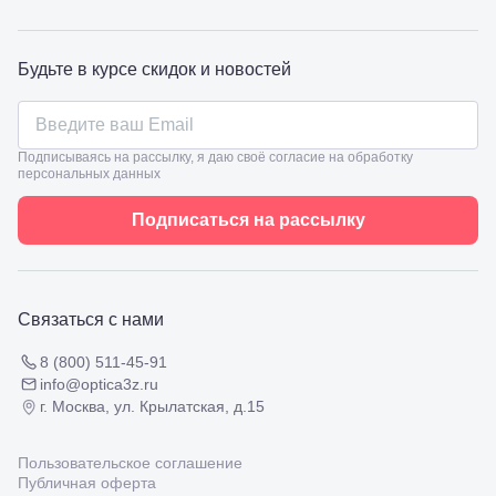
98
Славянск-
на-Кубани,
ул.
Будьте в курсе скидок и новостей
Совхозная,
98/4, литер
А
Соликамск,
Подписываясь на рассылку, я даю своё согласие на обработку
ул.
персональных данных
Калийная,
138
Подписаться на рассылку
Сочи, ул.
Островского,
67
Темрюк,
ул.
Связаться с нами
Таманская,
120а
8 (800) 511-45-91
Тимашевск,
info@optica3z.ru
ул. Ленина,
г. Москва, ул. Крылатская, д.15
169
Тихорецк,
ул.
Пользовательское соглашение
Октябрьская,
Публичная оферта
53