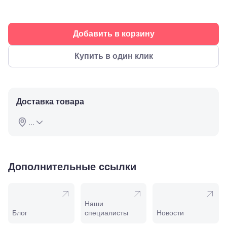
Буденновск,
ул.
Советская,
70а
Добавить в корзину
Георгиевск,
ул.
Купить в один клик
Октябрьская,
72/ угол с ул.
Ленина, 117
Горячий
Ключ, ул.
Доставка товара
Псекупская,
54
Ейск, ул.
...
Одесская,
48
Кропоткин,
ул.
Дополнительные ссылки
Красная,
96
Крымск, ул.
Адагумская,
169И
Наши
Майкоп, ул.
Блог
специалисты
Новости
Пролетарская,