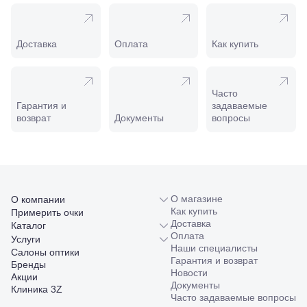
208
Минеральные
Воды, ул. 50
лет Октября,
Доставка
Оплата
Как купить
58
Моздок,
ул.
Кирова,
Часто
122а
Гарантия и
задаваемые
Нальчик,
возврат
Документы
вопросы
пр.
Ленина,
22
Невинномысск,
ул. Гагарина,
55
О магазине
О компании
Новороссийск,
Как купить
Примерить очки
ул. Серова,
Доставка
Каталог
10/ ул.
Оплата
Лейтенанта
Услуги
Наши специалисты
Шмидта,
Салоны оптики
Гарантия и возврат
38/40
Бренды
Новости
Пятигорск,
Акции
Документы
пр.
Клиника 3Z
Часто задаваемые вопросы
Калинина,