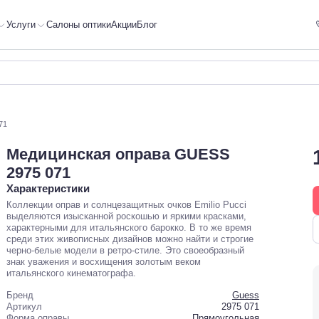
Услуги
Салоны оптики
Акции
Блог
71
Медицинская оправа GUESS
2975 071
Характеристики
Коллекции оправ и солнцезащитных очков Emilio Pucci
выделяются изысканной роскошью и яркими красками,
характерными для итальянского барокко. В то же время
среди этих живописных дизайнов можно найти и строгие
черно-белые модели в ретро-стиле. Это своеобразный
знак уважения и восхищения золотым веком
итальянского кинематографа.
Бренд
Guess
Артикул
2975 071
Форма оправы
Прямоугольная