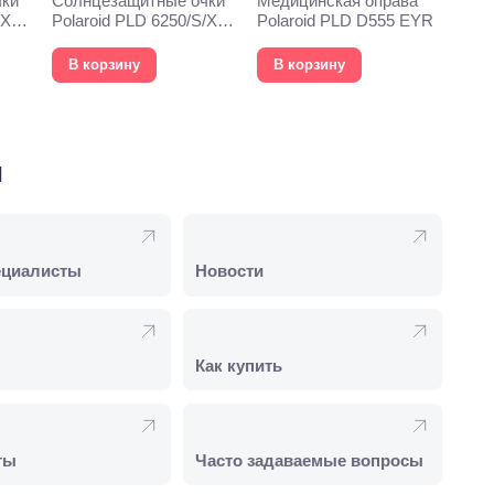
чки
Солнцезащитные очки
Медицинская оправа
/X
Polaroid PLD 6250/S/X
Polaroid PLD D555 EYR
003
В корзину
В корзину
и
ециалисты
Новости
Как купить
ты
Часто задаваемые вопросы