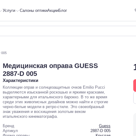
Услуги
Салоны оптики
Акции
Блог
 005
Медицинская оправа GUESS
2887-D 005
Характеристики
Коллекции оправ и солнцезащитных очков Emilio Pucci
выделяются изысканной роскошью и яркими красками,
характерными для итальянского барокко. В то же время
среди этих живописных дизайнов можно найти и строгие
черно-белые модели в ретро-стиле. Это своеобразный
знак уважения и восхищения золотым веком
итальянского кинематографа.
Бренд
Guess
Артикул
2887-D 005
Форма оправы
Круглая