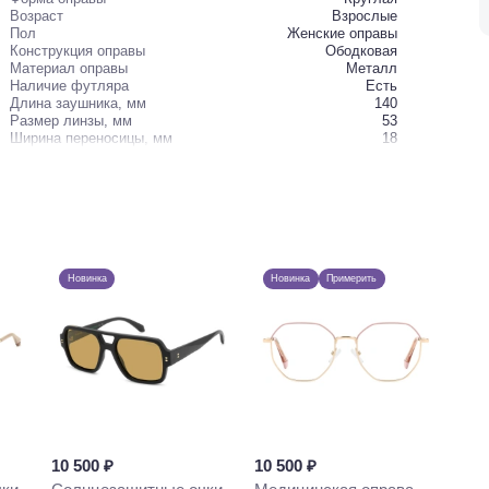
Возраст
Взрослые
Пол
Женские оправы
Конструкция оправы
Ободковая
Материал оправы
Металл
Наличие футляра
Есть
Длина заушника, мм
140
Размер линзы, мм
53
Ширина переносицы, мм
18
Новинка
Новинка
Примерить
10 500 ₽
10 500 ₽