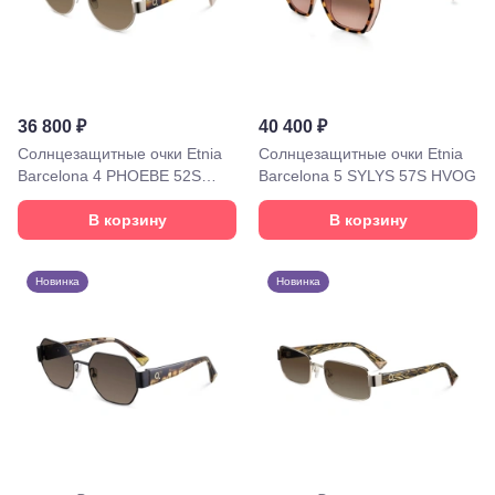
ул.
Октябрьская,
72/ угол с ул.
Ленина, 117
Горячий
Ключ, ул.
36 800 ₽
40 400 ₽
Псекупская,
Солнцезащитные очки Etnia
Солнцезащитные очки Etnia
54
Ейск, ул.
Barcelona 4 PHOEBE 52S
Barcelona 5 SYLYS 57S HVOG
Одесская,
WHHV
48
В корзину
В корзину
Кропоткин,
ул.
Красная,
Новинка
Новинка
96
Крымск, ул.
Адагумская,
169И
Майкоп, ул.
Пролетарская,
208
Минеральные
Воды, ул. 50
лет Октября,
58