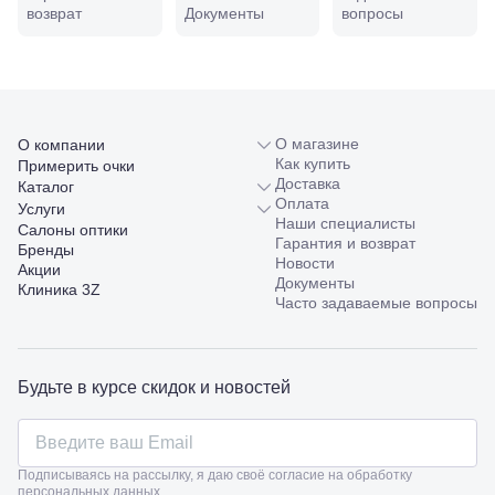
Совхозная,
возврат
Документы
вопросы
98/4, литер
А
Соликамск,
ул.
Калийная,
138
Сочи, ул.
О магазине
О компании
Островского,
Как купить
Примерить очки
67
Доставка
Каталог
Темрюк,
Оплата
Услуги
ул.
Наши специалисты
Салоны оптики
Таманская,
Гарантия и возврат
Бренды
120а
Новости
Акции
Тимашевск,
Документы
Клиника 3Z
ул. Ленина,
Часто задаваемые вопросы
169
Тихорецк,
ул.
Октябрьская,
Будьте в курсе скидок и новостей
53
Туапсе,
ул.
Проверка
Ленина,
зрения
Подписываясь на рассылку, я даю своё согласие на обработку
8
взрослым
персональных данных