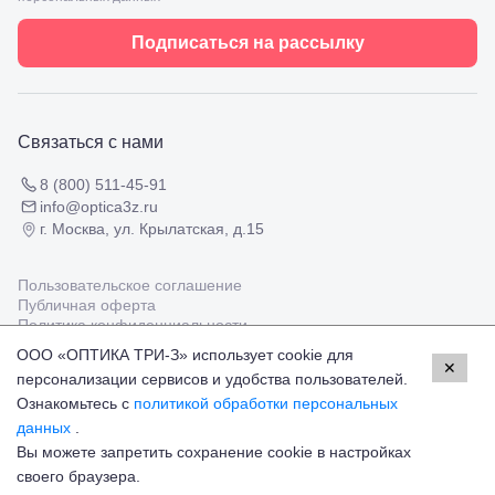
Черкесск,
Подбор
ул.
очков
Подписаться на рассылку
Умара
Подбор
Алиева,
контактных
6
линз
Москва, м.
Крылатское
Связаться с нами
, Осенний
бульвар
5к1
8 (800) 511-45-91
info@optica3z.ru
г. Москва, ул. Крылатская, д.15
Пользовательское соглашение
Публичная оферта
Политика конфиденциальности
ООО «ОПТИКА ТРИ-З» использует cookie для
✕
персонализации сервисов и удобства пользователей.
Работаем с платёжными системами
Мир
Visa
MasterCard
Ознакомьтесь с
политикой обработки персональных
© Оптика 3Z,
2026
данных
.
Вы можете запретить сохранение cookie в настройках
13 900 ₽
Добавить в корзину
своего браузера.