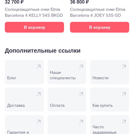
32 700 ₽
36 800 ₽
Моздок,
Солнцезащитные очки Etnia
Солнцезащитные очки Etnia
ул.
Barcelona 4 KELLY 54S BKGD
Barcelona 4 JOEY 53S GD
Кирова,
122а
Нальчик,
В корзину
В корзину
пр.
Ленина,
22
Невинномысск,
Дополнительные ссылки
ул. Гагарина,
55
Новороссийск,
ул. Серова,
Наши
10/ ул.
Блог
специалисты
Новости
Лейтенанта
Шмидта,
38/40
Пятигорск,
пр.
Доставка
Оплата
Как купить
Калинина,
98
Славянск-
на-Кубани,
Часто
ул.
Гарантия и
задаваемые