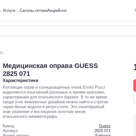
Услуги
Салоны оптики
Акции
Блог
71
Медицинская оправа GUESS
2825 071
Характеристики
Коллекции оправ и солнцезащитных очков Emilio Pucci
выделяются изысканной роскошью и яркими красками,
характерными для итальянского барокко. В то же время
среди этих живописных дизайнов можно найти и строгие
черно-белые модели в ретро-стиле. Это своеобразный
знак уважения и восхищения золотым веком
итальянского кинематографа.
Бренд
Guess
Артикул
2825 071
Форма оправы
Бабочка