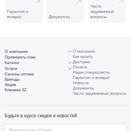
ул.
Часто
Совхозная,
Гарантия и
задаваемые
98/4, литер
возврат
Документы
вопросы
А
Соликамск,
ул.
Калийная,
138
Сочи, ул.
Островского,
О магазине
О компании
67
Как купить
Примерить очки
Темрюк,
Доставка
Каталог
ул.
Оплата
Услуги
Таманская,
Наши специалисты
Салоны оптики
120а
Гарантия и возврат
Бренды
Тимашевск,
Новости
Акции
ул. Ленина,
Документы
Клиника 3Z
169
Часто задаваемые вопросы
Тихорецк,
ул.
Октябрьская,
53
Будьте в курсе скидок и новостей
Туапсе,
ул.
Проверка
Ленина,
зрения