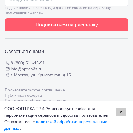
8
взрослым
Черкесск,
Подписываясь на рассылку, я даю своё согласие на обработку
Подбор
ул.
персональных данных
очков
Умара
Подбор
Алиева,
Подписаться на рассылку
контактных
6
линз
Москва, м.
Крылатское
, Осенний
бульвар
Связаться с нами
5к1
8 (800) 511-45-91
info@optica3z.ru
г. Москва, ул. Крылатская, д.15
Пользовательское соглашение
Публичная оферта
Политика конфиденциальности
ООО «ОПТИКА ТРИ-З» использует cookie для
✕
персонализации сервисов и удобства пользователей.
Работаем с платёжными системами
Мир
Visa
MasterCard
Ознакомьтесь с
политикой обработки персональных
© Оптика 3Z,
2026
данных
.