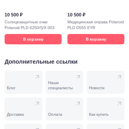
лет Октября,
58
Моздок,
10 500 ₽
10 500 ₽
ул.
Кирова,
Солнцезащитные очки
Медицинская оправа Polaroid
122а
Polaroid PLD 6250/S/X 003
PLD D555 EYR
Нальчик,
пр.
В корзину
В корзину
Ленина,
22
Невинномысск,
ул. Гагарина,
Дополнительные ссылки
55
Новороссийск,
ул. Серова,
10/ ул.
Наши
Лейтенанта
Блог
специалисты
Новости
Шмидта,
38/40
Пятигорск,
пр.
Калинина,
Доставка
Оплата
Как купить
98
Славянск-
на-Кубани,