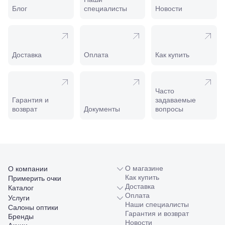
Пролетарская,
Блог
специалисты
Новости
208
Минеральные
Воды, ул. 50
лет Октября,
58
Доставка
Оплата
Как купить
Моздок,
ул.
Кирова,
122а
Часто
Нальчик,
Гарантия и
задаваемые
пр.
возврат
Документы
вопросы
Ленина,
22
Невинномысск,
ул. Гагарина,
55
Новороссийск,
ул. Серова,
О магазине
О компании
10/ ул.
Как купить
Примерить очки
Лейтенанта
Доставка
Каталог
Шмидта,
Оплата
Услуги
38/40
Наши специалисты
Салоны оптики
Пятигорск,
Гарантия и возврат
Бренды
пр.
Новости