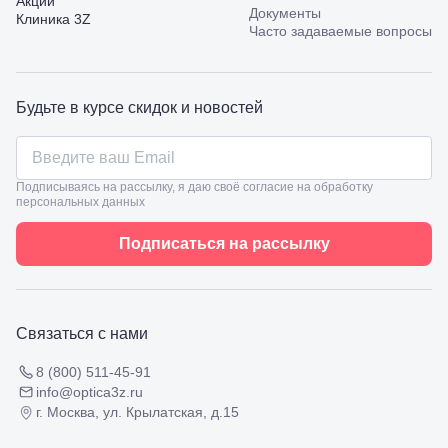
Акции
Калинина,
Документы
Клиника 3Z
98
Часто задаваемые вопросы
Славянск-
на-Кубани,
ул.
Совхозная,
Будьте в курсе скидок и новостей
98/4, литер
А
Соликамск,
ул.
Подписываясь на рассылку, я даю своё согласие на обработку
Калийная,
персональных данных
138
Сочи, ул.
Подписаться на рассылку
Островского,
67
Темрюк,
ул.
Таманская,
Связаться с нами
120а
Тимашевск,
8 (800) 511-45-91
ул. Ленина,
169
info@optica3z.ru
Тихорецк,
г. Москва, ул. Крылатская, д.15
ул.
Октябрьская,