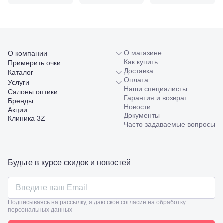
98/4, литер
А
Соликамск,
ул.
Калийная,
138
О магазине
О компании
Сочи, ул.
Как купить
Примерить очки
Островского,
Доставка
Каталог
67
Оплата
Услуги
Темрюк,
Наши специалисты
Салоны оптики
ул.
Гарантия и возврат
Бренды
Таманская,
Новости
Акции
120а
Документы
Клиника 3Z
Тимашевск,
Часто задаваемые вопросы
ул. Ленина,
169
Тихорецк,
ул.
Будьте в курсе скидок и новостей
Октябрьская,
53
Туапсе,
ул.
Проверка
Ленина,
Подписываясь на рассылку, я даю своё согласие на обработку
зрения
8
персональных данных
взрослым
Черкесск,
Подбор