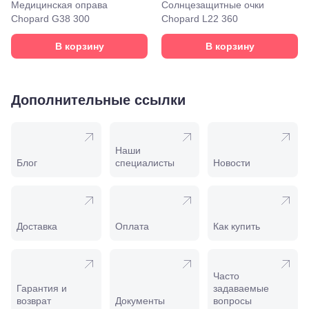
Моздок,
Медицинская оправа
Солнцезащитные очки
ул.
Chopard G38 300
Chopard L22 360
Кирова,
122а
В корзину
В корзину
Нальчик,
пр.
Ленина,
22
Дополнительные ссылки
Невинномысск,
ул. Гагарина,
55
Новороссийск,
Наши
ул. Серова,
Блог
специалисты
Новости
10/ ул.
Лейтенанта
Шмидта,
38/40
Пятигорск,
Доставка
Оплата
Как купить
пр.
Калинина,
98
Славянск-
Часто
на-Кубани,
Гарантия и
задаваемые
ул.
возврат
Документы
вопросы
Совхозная,