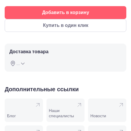
ул.
Советская,
Добавить в корзину
70а
Георгиевск,
ул.
Купить в один клик
Октябрьская,
72/ угол с ул.
Ленина, 117
Горячий
Ключ, ул.
Доставка товара
Псекупская,
54
...
Ейск, ул.
Одесская,
48
Кропоткин,
ул.
Дополнительные ссылки
Красная,
96
Крымск, ул.
Адагумская,
Наши
169И
Блог
специалисты
Новости
Майкоп, ул.
Пролетарская,
208