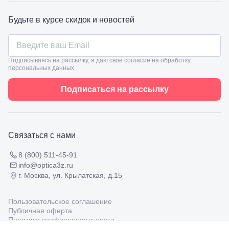
Славянск-
на-Кубани,
Будьте в курсе скидок и новостей
ул.
Совхозная,
98/4, литер
А
Подписываясь на рассылку, я даю своё согласие на обработку
Соликамск,
персональных данных
ул.
Калийная,
Подписаться на рассылку
138
Сочи, ул.
Островского,
67
Темрюк,
Связаться с нами
ул.
Таманская,
120а
8 (800) 511-45-91
Тимашевск,
info@optica3z.ru
ул. Ленина,
г. Москва, ул. Крылатская, д.15
169
Тихорецк,
ул.
Пользовательское соглашение
Октябрьская,
Публичная оферта
53
Политика конфиденциальности
Туапсе,