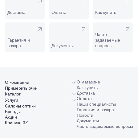
Минеральные
Воды, ул. 50
Доставка
Оплата
Как купить
лет Октября,
58
Моздок,
ул.
Часто
Кирова,
Гарантия и
задаваемые
122а
возврат
Документы
вопросы
Нальчик,
пр.
Ленина,
22
Невинномысск,
ул. Гагарина,
55
О магазине
О компании
Новороссийск,
Как купить
Примерить очки
ул. Серова,
Доставка
Каталог
10/ ул.
Оплата
Услуги
Лейтенанта
Наши специалисты
Салоны оптики
Шмидта,
Гарантия и возврат
Бренды
38/40
Новости
Акции
Пятигорск,
Документы
Клиника 3Z
пр.
Часто задаваемые вопросы
Калинина,
98