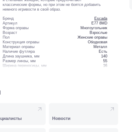
классические формы, но при этом не боятся добавить
немного игривости в свой образ.
Бренд
Escada
Артикул
E77 8MD
Форма оправы
Многоугольник
Возраст
Взрослые
Пол
Женские оправы
Конструкция оправы
Ободковая
Материал оправы
Металл
Наличие футляра
Есть
Длина заушника, мм
140
Размер линзы, мм
55
Ширина переносицы, мм
16
и
ециалисты
Новости