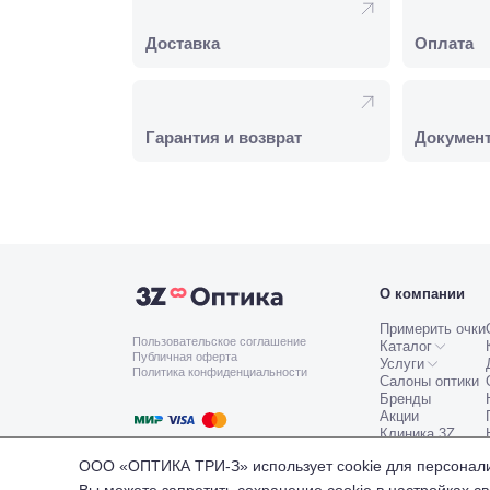
Доставка
Оплата
Гарантия и возврат
Докумен
О компании
Примерить очки
Пользовательское соглашение
Каталог
Публичная оферта
Услуги
Политика конфиденциальности
Салоны оптики
Бренды
Акции
Работаем с платёжными системами
Клиника 3Z
Мир
Visa
MasterCard
ООО «ОПТИКА ТРИ-З» использует cookie для персонализ
© Оптика 3Z,
2026