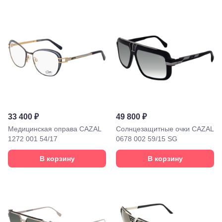
ул.
Советская,
70а
Георгиевск,
ул.
Октябрьская,
72/ угол с ул.
Ленина, 117
Горячий
Ключ, ул.
Псекупская,
54
Ейск, ул.
33 400 ₽
49 800 ₽
Одесская,
48
Медицинская оправа CAZAL
Солнцезащитные очки CAZAL
Кропоткин,
1272 001 54/17
0678 002 59/15 SG
ул.
Красная,
В корзину
В корзину
96
Крымск, ул.
Адагумская,
169И
Майкоп, ул.
Пролетарская,
208