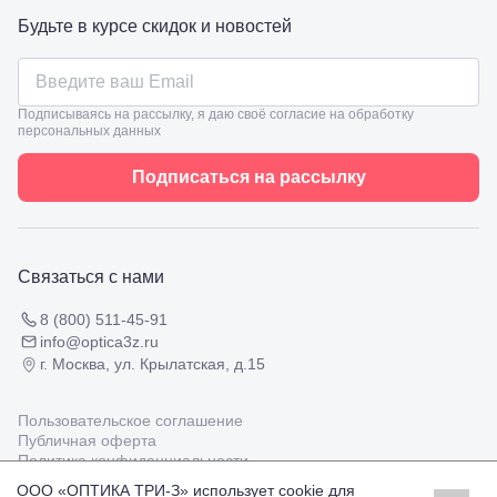
ул.
Проверка
Будьте в курсе скидок и новостей
Ленина,
зрения
8
взрослым
Черкесск,
Подбор
ул.
очков
Умара
Подписываясь на рассылку, я даю своё согласие на обработку
Подбор
Алиева,
персональных данных
контактных
6
линз
Москва, м.
Подписаться на рассылку
Крылатское
, Осенний
бульвар
5к1
Связаться с нами
8 (800) 511-45-91
info@optica3z.ru
г. Москва, ул. Крылатская, д.15
Пользовательское соглашение
Публичная оферта
Политика конфиденциальности
ООО «ОПТИКА ТРИ-З» использует cookie для