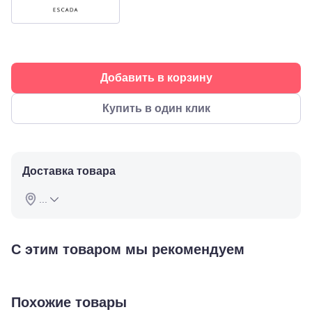
Кисловодская,
90
Пермь, ул.
Екатерининская,
105
Пермь,
ул.
Добавить в корзину
Маршала
Рыбалко,
Купить в один клик
35
Махачкала,
пр.Имама
Шамиля,
д.24 а/1
Доставка товара
Анапа, ул.
Краснозеленых,
...
15
Армавир,
Мира 24
Б
С этим товаром мы рекомендуем
Березники,
ул.
Пятилетки,
35
Похожие товары
Буденновск,