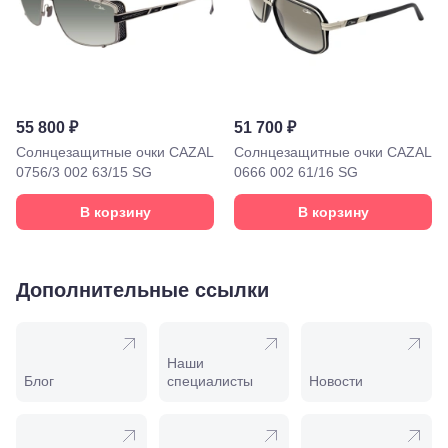
Минеральные
Воды, ул. 50
лет Октября,
58
Моздок,
ул.
Кирова,
55 800 ₽
51 700 ₽
122а
Нальчик,
Солнцезащитные очки CAZAL
Солнцезащитные очки CAZAL
пр.
0756/3 002 63/15 SG
0666 002 61/16 SG
Ленина,
22
В корзину
В корзину
Невинномысск,
ул. Гагарина,
55
Новороссийск,
Дополнительные ссылки
ул. Серова,
10/ ул.
Лейтенанта
Шмидта,
Наши
38/40
Блог
специалисты
Новости
Пятигорск,
пр.
Калинина,
98