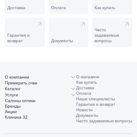
Славянск-
на-Кубани,
Доставка
Оплата
Как купить
ул.
Совхозная,
98/4, литер
А
Часто
Соликамск,
Гарантия и
задаваемые
ул.
возврат
Документы
вопросы
Калийная,
138
Сочи, ул.
Островского,
67
Темрюк,
О магазине
О компании
ул.
Как купить
Примерить очки
Таманская,
Доставка
Каталог
120а
Оплата
Услуги
Тимашевск,
Наши специалисты
Салоны оптики
ул. Ленина,
Гарантия и возврат
Бренды
169
Новости
Акции
Тихорецк,
Документы
Клиника 3Z
ул.
Часто задаваемые вопросы
Октябрьская,
53
Туапсе,