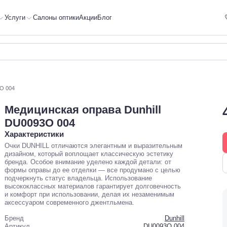
Услуги
Салоны оптики
Акции
Блог
3O 004
Медицинская оправа Dunhill
DU0093O 004
Характеристики
Очки DUNHILL отличаются элегантным и выразительным
дизайном, который воплощает классическую эстетику
бренда. Особое внимание уделено каждой детали: от
формы оправы до ее отделки — все продумано с целью
подчеркнуть статус владельца. Использование
высококлассных материалов гарантирует долговечность
и комфорт при использовании, делая их незаменимым
аксессуаром современного джентльмена.
Бренд
Dunhill
Артикул
DU0093O 004