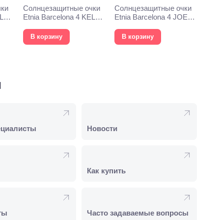
чки
Солнцезащитные очки
Солнцезащитные очки
YLYS
Etnia Barcelona 4 KELLY
Etnia Barcelona 4 JOEY
54S BKGD
53S GD
В корзину
В корзину
и
ециалисты
Новости
Как купить
ты
Часто задаваемые вопросы