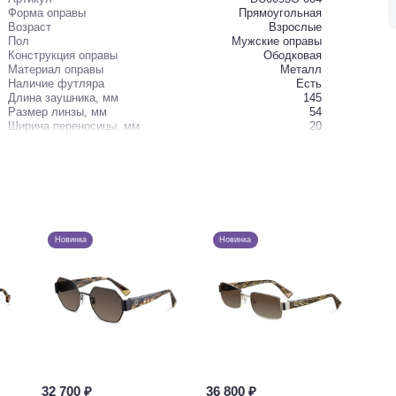
Форма оправы
Прямоугольная
Возраст
Взрослые
Пол
Мужские оправы
Конструкция оправы
Ободковая
Материал оправы
Металл
Наличие футляра
Есть
Длина заушника, мм
145
Размер линзы, мм
54
Ширина переносицы, мм
20
Новинка
Новинка
32 700 ₽
36 800 ₽