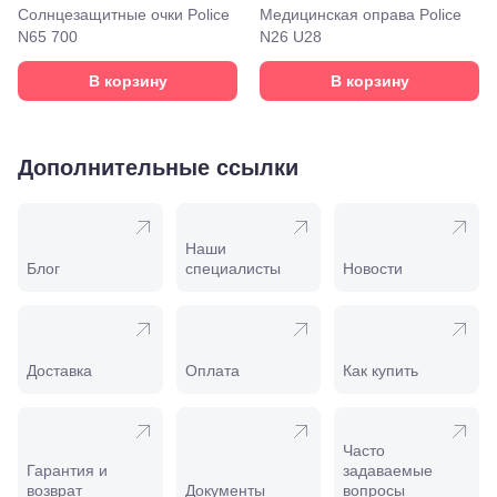
Моздок,
Солнцезащитные очки Police
Медицинская оправа Police
ул.
N65 700
N26 U28
Кирова,
122а
В корзину
В корзину
Нальчик,
пр.
Ленина,
22
Дополнительные ссылки
Невинномысск,
ул. Гагарина,
55
Новороссийск,
ул. Серова,
Наши
10/ ул.
Блог
специалисты
Новости
Лейтенанта
Шмидта,
38/40
Пятигорск,
пр.
Доставка
Оплата
Как купить
Калинина,
98
Славянск-
на-Кубани,
Часто
ул.
Гарантия и
задаваемые
Совхозная,
возврат
Документы
вопросы