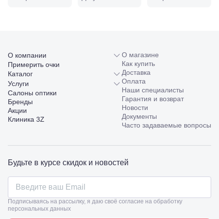
98/4, литер
А
Соликамск,
ул.
Калийная,
138
О магазине
О компании
Сочи, ул.
Как купить
Примерить очки
Островского,
Доставка
Каталог
67
Оплата
Услуги
Темрюк,
Наши специалисты
ул.
Салоны оптики
Гарантия и возврат
Таманская,
Бренды
Новости
120а
Акции
Документы
Тимашевск,
Клиника 3Z
Часто задаваемые вопросы
ул. Ленина,
169
Тихорецк,
ул.
Будьте в курсе скидок и новостей
Октябрьская,
53
Туапсе,
ул.
Проверка
Ленина,
Подписываясь на рассылку, я даю своё согласие на обработку
зрения
8
персональных данных
взрослым
Черкесск,