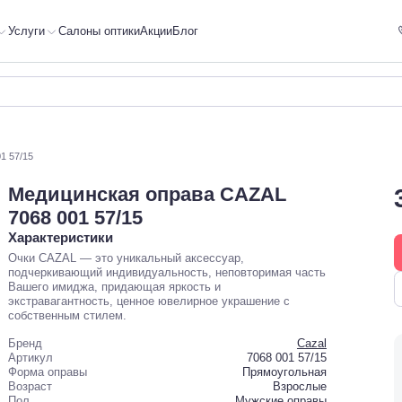
Услуги
Салоны оптики
Акции
Блог
1 57/15
Медицинская оправа CAZAL
7068 001 57/15
Характеристики
Очки CAZAL — это уникальный аксессуар,
подчеркивающий индивидуальность, неповторимая часть
Вашего имиджа, придающая яркость и
экстравагантность, ценное ювелирное украшение с
собственным стилем.
Бренд
Cazal
Артикул
7068 001 57/15
Форма оправы
Прямоугольная
Возраст
Взрослые
Пол
Мужские оправы