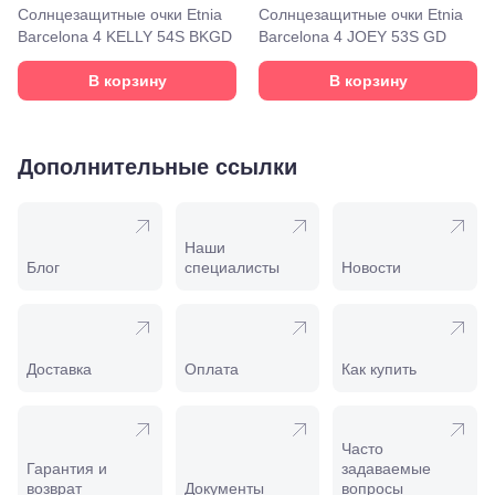
Моздок,
Солнцезащитные очки Etnia
Солнцезащитные очки Etnia
ул.
Barcelona 4 KELLY 54S BKGD
Barcelona 4 JOEY 53S GD
Кирова,
122а
В корзину
В корзину
Нальчик,
пр.
Ленина,
22
Дополнительные ссылки
Невинномысск,
ул. Гагарина,
55
Новороссийск,
ул. Серова,
Наши
10/ ул.
Блог
специалисты
Новости
Лейтенанта
Шмидта,
38/40
Пятигорск,
пр.
Доставка
Оплата
Как купить
Калинина,
98
Славянск-
на-Кубани,
Часто
ул.
Гарантия и
задаваемые
Совхозная,
возврат
Документы
вопросы