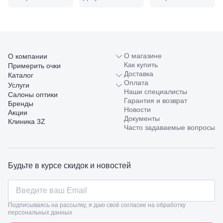
98/4, литер
А
Соликамск,
ул.
Калийная,
138
О магазине
О компании
Сочи, ул.
Как купить
Примерить очки
Островского,
Доставка
Каталог
67
Оплата
Услуги
Темрюк,
Наши специалисты
ул.
Салоны оптики
Гарантия и возврат
Таманская,
Бренды
Новости
120а
Акции
Документы
Тимашевск,
Клиника 3Z
Часто задаваемые вопросы
ул. Ленина,
169
Тихорецк,
ул.
Будьте в курсе скидок и новостей
Октябрьская,
53
Туапсе,
ул.
Проверка
Ленина,
Подписываясь на рассылку, я даю своё согласие на обработку
зрения
8
персональных данных
взрослым
Черкесск,