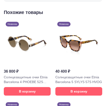
Буденновск,
ул.
Похожие товары
Советская,
70а
Георгиевск,
Новинка
Новинка
ул.
Октябрьская,
72/ угол с ул.
Ленина, 117
Горячий
Ключ, ул.
Псекупская,
54
Ейск, ул.
Одесская,
48
36 800 ₽
40 400 ₽
Кропоткин,
ул.
Солнцезащитные очки Etnia
Солнцезащитные очки Etnia
Красная,
Barcelona 4 PHOEBE 52S
Barcelona 5 SYLYS 57S HVOG
96
WHHV
Крымск, ул.
В корзину
В корзину
Адагумская,
169И
Майкоп, ул.
Новинка
Новинка