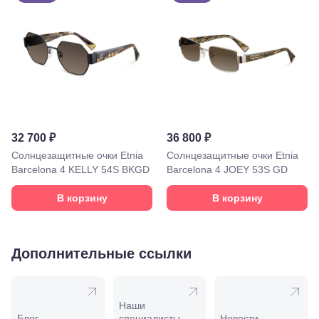
Пролетарская,
208
Минеральные
Воды, ул. 50
лет Октября,
58
Моздок,
ул.
Кирова,
122а
Нальчик,
32 700 ₽
36 800 ₽
пр.
Ленина,
Солнцезащитные очки Etnia
Солнцезащитные очки Etnia
22
Barcelona 4 KELLY 54S BKGD
Barcelona 4 JOEY 53S GD
Невинномысск,
ул. Гагарина,
В корзину
В корзину
55
Новороссийск,
ул. Серова,
10/ ул.
Дополнительные ссылки
Лейтенанта
Шмидта,
38/40
Пятигорск,
Наши
пр.
Блог
специалисты
Новости