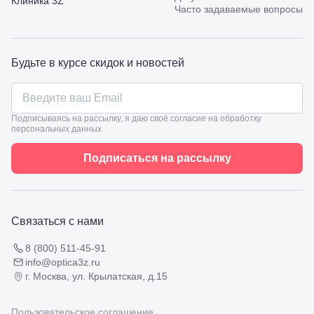
Клиника 3Z
53
Часто задаваемые вопросы
Туапсе,
ул.
Проверка
Ленина,
зрения
8
взрослым
Будьте в курсе скидок и новостей
Черкесск,
Подбор
ул.
очков
Умара
Подбор
Алиева,
контактных
6
Подписываясь на рассылку, я даю своё согласие на обработку
линз
персональных данных
Москва, м.
Крылатское
, Осенний
Подписаться на рассылку
бульвар
5к1
Связаться с нами
8 (800) 511-45-91
info@optica3z.ru
г. Москва, ул. Крылатская, д.15
Пользовательское соглашение