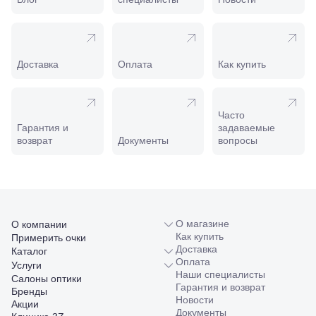
Калинина,
98
Славянск-
на-Кубани,
ул.
Доставка
Оплата
Как купить
Совхозная,
98/4, литер
А
Соликамск,
Часто
ул.
Гарантия и
задаваемые
Калийная,
возврат
Документы
вопросы
138
Сочи, ул.
Островского,
67
Темрюк,
ул.
Таманская,
О магазине
О компании
120а
Как купить
Примерить очки
Тимашевск,
Доставка
Каталог
ул. Ленина,
Оплата
Услуги
169
Наши специалисты
Салоны оптики
Тихорецк,
Гарантия и возврат
Бренды
ул.
Новости
Акции
Октябрьская,
Документы