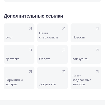
Крымск, ул.
Адагумская,
169И
Майкоп, ул.
Дополнительные ссылки
Пролетарская,
208
Минеральные
Воды, ул. 50
Наши
лет Октября,
Блог
специалисты
Новости
58
Моздок,
ул.
Кирова,
122а
Доставка
Оплата
Как купить
Нальчик,
пр.
Ленина,
22
Часто
Невинномысск,
Гарантия и
задаваемые
ул. Гагарина,
возврат
Документы
вопросы
55
Новороссийск,
ул. Серова,
10/ ул.
Лейтенанта