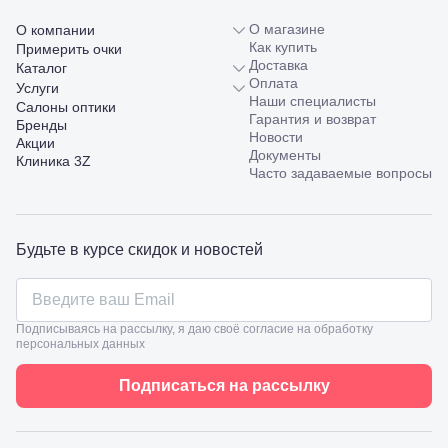
Шмидта,
О магазине
О компании
38/40
Как купить
Пятигорск,
Примерить очки
Доставка
пр.
Каталог
Оплата
Калинина,
Услуги
Наши специалисты
98
Салоны оптики
Гарантия и возврат
Славянск-
Бренды
Новости
на-Кубани,
Акции
Документы
ул.
Клиника 3Z
Часто задаваемые вопросы
Совхозная,
98/4, литер
А
Соликамск,
ул.
Будьте в курсе скидок и новостей
Калийная,
138
Сочи, ул.
Островского,
Подписываясь на рассылку, я даю своё согласие на обработку
67
персональных данных
Темрюк,
ул.
Подписаться на рассылку
Таманская,
120а
Тимашевск,
ул. Ленина,