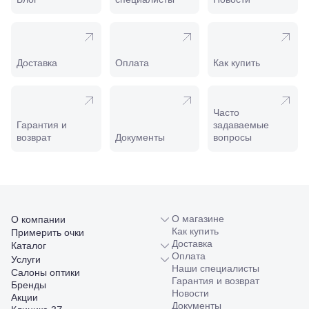
Калинина,
98
Славянск-
на-Кубани,
ул.
Доставка
Оплата
Как купить
Совхозная,
98/4, литер
А
Соликамск,
Часто
ул.
Гарантия и
задаваемые
Калийная,
возврат
Документы
вопросы
138
Сочи, ул.
Островского,
67
Темрюк,
ул.
Таманская,
О магазине
О компании
120а
Как купить
Примерить очки
Тимашевск,
Доставка
Каталог
ул. Ленина,
Оплата
Услуги
169
Наши специалисты
Салоны оптики
Тихорецк,
Гарантия и возврат
Бренды
ул.
Новости
Акции
Октябрьская,
Документы