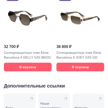
Пролетарская,
208
Минеральные
Воды, ул. 50
лет Октября,
58
Моздок,
ул.
Кирова,
122а
Нальчик,
32 700 ₽
36 800 ₽
пр.
Солнцезащитные очки Etnia
Ленина,
Солнцезащитные очки Etnia
22
Barcelona 4 KELLY 54S BKGD
Barcelona 4 JOEY 53S GD
Невинномысск,
ул. Гагарина,
В корзину
В корзину
55
Новороссийск,
ул. Серова,
10/ ул.
Дополнительные ссылки
Лейтенанта
Шмидта,
38/40
Пятигорск,
Наши
пр.
Блог
специалисты
Новости