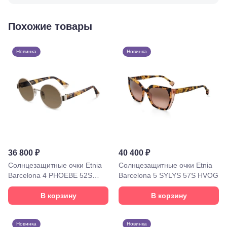
35
Буденновск,
ул.
Похожие товары
Советская,
70а
Георгиевск,
Новинка
Новинка
ул.
Октябрьская,
72/ угол с ул.
Ленина, 117
Горячий
Ключ, ул.
Псекупская,
54
Ейск, ул.
Одесская,
48
36 800 ₽
40 400 ₽
Кропоткин,
ул.
Солнцезащитные очки Etnia
Солнцезащитные очки Etnia
Красная,
Barcelona 4 PHOEBE 52S
Barcelona 5 SYLYS 57S HVOG
96
WHHV
Крымск, ул.
В корзину
В корзину
Адагумская,
169И
Майкоп, ул.
Новинка
Новинка