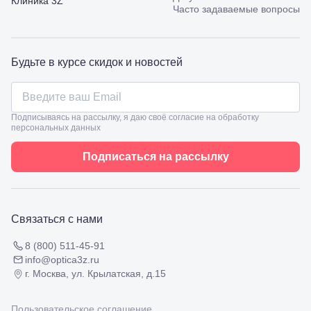
Клиника 3Z
53
Часто задаваемые вопросы
Туапсе,
ул.
Проверка
Ленина,
зрения
8
взрослым
Будьте в курсе скидок и новостей
Черкесск,
Подбор
ул.
очков
Умара
Подбор
Алиева,
контактных
6
Подписываясь на рассылку, я даю своё согласие на обработку
линз
персональных данных
Москва, м.
Крылатское
, Осенний
Подписаться на рассылку
бульвар
5к1
Связаться с нами
8 (800) 511-45-91
info@optica3z.ru
г. Москва, ул. Крылатская, д.15
Пользовательское соглашение