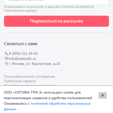
8
взрослым
Черкесск,
Подписываясь на рассылку, я даю своё согласие на обработку
Подбор
персональных данных
ул.
очков
Умара
Подбор
Алиева,
Подписаться на рассылку
контактных
6
линз
Москва, м.
Крылатское
, Осенний
бульвар
Связаться с нами
5к1
8 (800) 511-45-91
info@optica3z.ru
г. Москва, ул. Крылатская, д.15
Пользовательское соглашение
Публичная оферта
Политика конфиденциальности
ООО «ОПТИКА ТРИ-З» использует cookie для
✕
персонализации сервисов и удобства пользователей.
Работаем с платёжными системами
Мир
Visa
MasterCard
Ознакомьтесь с
политикой обработки персональных
© Оптика 3Z,
2026
данных
.