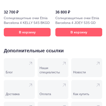
лет Октября,
58
Моздок,
32 700 ₽
36 800 ₽
ул.
Кирова,
Солнцезащитные очки Etnia
Солнцезащитные очки Etnia
122а
Barcelona 4 KELLY 54S BKGD
Barcelona 4 JOEY 53S GD
Нальчик,
пр.
В корзину
В корзину
Ленина,
22
Невинномысск,
ул. Гагарина,
Дополнительные ссылки
55
Новороссийск,
ул. Серова,
10/ ул.
Наши
Лейтенанта
Блог
специалисты
Новости
Шмидта,
38/40
Пятигорск,
пр.
Калинина,
Доставка
Оплата
Как купить
98
Славянск-
на-Кубани,