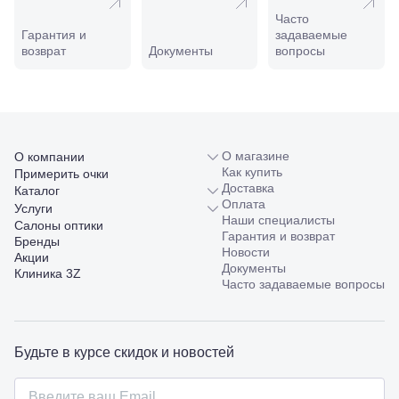
ул.
Часто
Совхозная,
Гарантия и
задаваемые
98/4, литер
возврат
Документы
вопросы
А
Соликамск,
ул.
Калийная,
138
Сочи, ул.
Островского,
О магазине
О компании
67
Как купить
Примерить очки
Темрюк,
Доставка
Каталог
ул.
Оплата
Услуги
Таманская,
Наши специалисты
Салоны оптики
120а
Гарантия и возврат
Бренды
Тимашевск,
Новости
Акции
ул. Ленина,
Документы
Клиника 3Z
169
Часто задаваемые вопросы
Тихорецк,
ул.
Октябрьская,
53
Будьте в курсе скидок и новостей
Туапсе,
ул.
Проверка
Ленина,
зрения