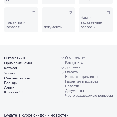
на-Кубани,
ул.
Совхозная,
98/4, литер
Часто
А
Гарантия и
задаваемые
Соликамск,
возврат
Документы
вопросы
ул.
Калийная,
138
Сочи, ул.
Островского,
67
О магазине
О компании
Темрюк,
Как купить
Примерить очки
ул.
Доставка
Каталог
Таманская,
Оплата
Услуги
120а
Наши специалисты
Тимашевск,
Салоны оптики
Гарантия и возврат
ул. Ленина,
Бренды
Новости
169
Акции
Документы
Тихорецк,
Клиника 3Z
Часто задаваемые вопросы
ул.
Октябрьская,
53
Туапсе,
Будьте в курсе скидок и новостей
ул.