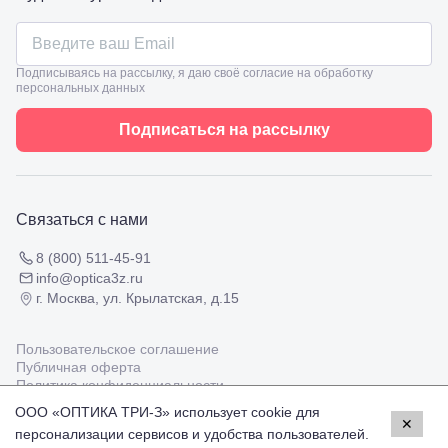
Проверка
Ленина,
зрения
8
взрослым
Черкесск,
Подбор
ул.
Подписываясь на рассылку, я даю своё согласие на обработку
очков
Умара
персональных данных
Подбор
Алиева,
контактных
6
линз
Подписаться на рассылку
Москва, м.
Крылатское
, Осенний
бульвар
5к1
Связаться с нами
8 (800) 511-45-91
info@optica3z.ru
г. Москва, ул. Крылатская, д.15
Пользовательское соглашение
Публичная оферта
Политика конфиденциальности
ООО «ОПТИКА ТРИ-З» использует cookie для
✕
персонализации сервисов и удобства пользователей.
Работаем с платёжными системами