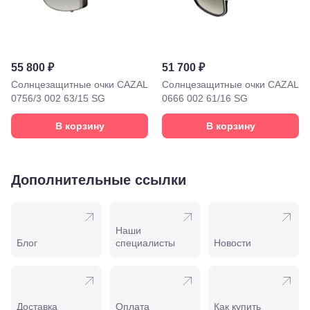
Воды, ул. 50
лет Октября,
58
Моздок,
ул.
55 800 ₽
51 700 ₽
Кирова,
122а
Солнцезащитные очки CAZAL
Солнцезащитные очки CAZAL
Нальчик,
0756/3 002 63/15 SG
0666 002 61/16 SG
пр.
Ленина,
В корзину
В корзину
22
Невинномысск,
ул. Гагарина,
55
Дополнительные ссылки
Новороссийск,
ул. Серова,
10/ ул.
Лейтенанта
Шмидта,
Наши
38/40
Блог
специалисты
Новости
Пятигорск,
пр.
Калинина,
98
Славянск-
Доставка
Оплата
Как купить