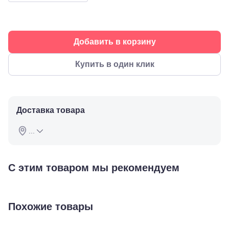
90
Пермь, ул.
Екатерининская,
105
Пермь,
Добавить в корзину
ул.
Маршала
Купить в один клик
Рыбалко,
35
Махачкала,
пр.Имама
Шамиля,
Доставка товара
д.24 а/1
Анапа, ул.
...
Краснозеленых,
15
Армавир,
Мира 24
С этим товаром мы рекомендуем
Б
Березники,
ул.
Пятилетки,
35
Похожие товары
Буденновск,
ул.