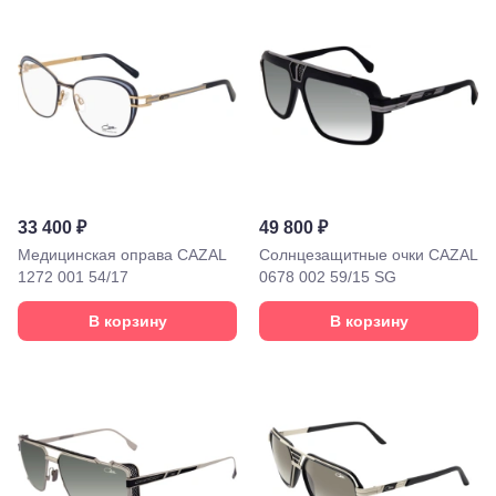
Советская,
70а
Георгиевск,
ул.
Октябрьская,
72/ угол с ул.
Ленина, 117
Горячий
Ключ, ул.
Псекупская,
54
Ейск, ул.
33 400 ₽
49 800 ₽
Одесская,
Медицинская оправа CAZAL
Солнцезащитные очки CAZAL
48
1272 001 54/17
0678 002 59/15 SG
Кропоткин,
ул.
В корзину
В корзину
Красная,
96
Крымск, ул.
Адагумская,
169И
Майкоп, ул.
Пролетарская,
208
Минеральные