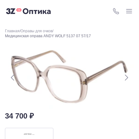
Уральская,
156
Москва, ТРЦ
8 (800) 511-4
Европейский,
м. Киевская,
площадь
Главная
Оправы для очков
Киевского
Медицинская оправа ANDY WOLF 5137 07 57/17
Вокзала, 2
Москва, м.
ВДНХ, ул.
Бориса
Галушкина,
3
Москва,
м.
Свиблово,
ул.
Снежная
26
Москва, м.
Академическая, ул.
34 700 ₽
Новочеремушкинская,
д. 17
Ессентуки, ул.
Кисловодская,