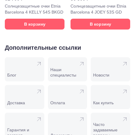
Моздок,
Солнцезащитные очки Etnia
Солнцезащитные очки Etnia
ул.
Barcelona 4 KELLY 54S BKGD
Barcelona 4 JOEY 53S GD
Кирова,
122а
В корзину
В корзину
Нальчик,
пр.
Ленина,
22
Невинномысск,
Дополнительные ссылки
ул. Гагарина,
55
Новороссийск,
ул. Серова,
Наши
10/ ул.
Блог
специалисты
Новости
Лейтенанта
Шмидта,
38/40
Пятигорск,
пр.
Доставка
Оплата
Как купить
Калинина,
98
Славянск-
на-Кубани,
Часто
ул.
Гарантия и
задаваемые
Совхозная,