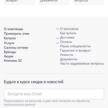
возврат
Документы
вопросы
98/4, литер
А
Соликамск,
ул.
Калийная,
138
О магазине
О компании
Сочи, ул.
Как купить
Островского,
Примерить очки
Доставка
67
Каталог
Оплата
Темрюк,
Услуги
Наши специалисты
ул.
Салоны оптики
Гарантия и возврат
Таманская,
Бренды
Новости
120а
Акции
Документы
Тимашевск,
Клиника 3Z
Часто задаваемые вопросы
ул. Ленина,
169
Тихорецк,
ул.
Октябрьская,
Будьте в курсе скидок и новостей
53
Туапсе,
ул.
Проверка
Ленина,
зрения
Подписываясь на рассылку, я даю своё согласие на обработку
8
персональных данных
взрослым
Черкесск,