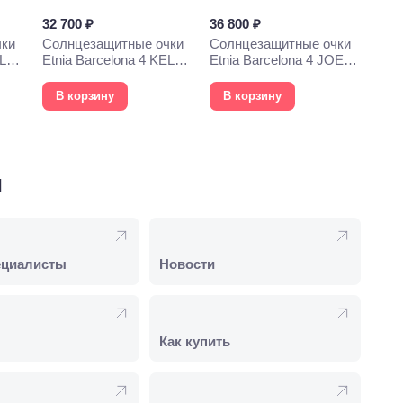
32 700 ₽
36 800 ₽
чки
Солнцезащитные очки
Солнцезащитные очки
YLYS
Etnia Barcelona 4 KELLY
Etnia Barcelona 4 JOEY
54S BKGD
53S GD
В корзину
В корзину
и
ециалисты
Новости
Как купить