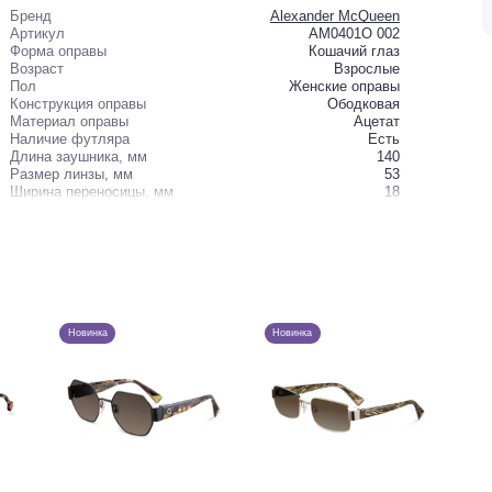
Бренд
Alexander McQueen
Артикул
AM0401O 002
Форма оправы
Кошачий глаз
Возраст
Взрослые
Пол
Женские оправы
Конструкция оправы
Ободковая
Материал оправы
Ацетат
Наличие футляра
Есть
Длина заушника, мм
140
Размер линзы, мм
53
Ширина переносицы, мм
18
Новинка
Новинка