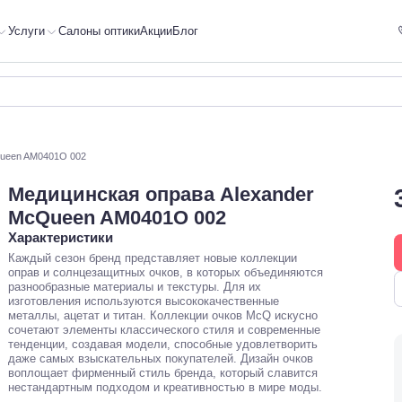
Услуги
Салоны оптики
Акции
Блог
Queen AM0401O 002
Медицинская оправа Alexander
McQueen AM0401O 002
Характеристики
Каждый сезон бренд представляет новые коллекции
оправ и солнцезащитных очков, в которых объединяются
разнообразные материалы и текстуры. Для их
изготовления используются высококачественные
металлы, ацетат и титан. Коллекции очков McQ искусно
сочетают элементы классического стиля и современные
тенденции, создавая модели, способные удовлетворить
даже самых взыскательных покупателей. Дизайн очков
воплощает фирменный стиль бренда, который славится
нестандартным подходом и креативностью в мире моды.