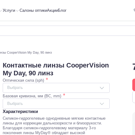
Услуги
Салоны оптики
Акции
Блог
нзы CooperVision My Day, 90 линз
Контактные линзы CooperVision
My Day, 90 линз
*
Оптическая сила (sph)
Выбрать
*
Базовая кривизна, мм (BC, mm)
Выбрать
Характеристики
Силикон-гидрогелевые однодневные мягкие контактные
линзы для коррекции дальнозоркости и близорукости.
Благодаря силикон-гидрогелевому материалу 3-го
поколения линзы MyDay® обладает высокой