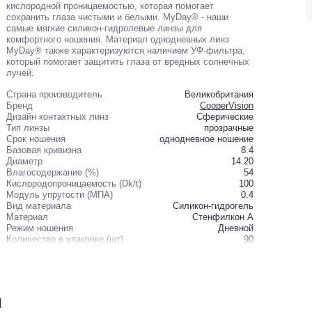
кислородной проницаемостью, которая помогает
сохранить глаза чистыми и белыми. MyDay® - наши
самые мягкие силикон-гидролевые линзы для
комфортного ношения. Материал однодневных линз
MyDay® также характеризуются наличием УФ-фильтра,
который помогает защитить глаза от вредных солнечных
лучей.
Страна производитель
Великобритания
Бренд
CooperVision
Дизайн контактных линз
Сферические
Тип линзы
прозрачные
Cрок ношения
однодневное ношение
Базовая кривизна
8.4
Диаметр
14.20
Влагосодержание (%)
54
Кислородопроницаемость (Dk/t)
100
Модуль упругости (МПА)
0.4
Вид материала
Силикон-гидрогель
Материал
Стенфилкон А
Режим ношения
Дневной
Количество в упаковке (шт)
90
и