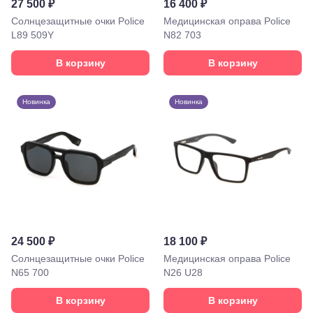
27 500 ₽
16 400 ₽
Крымск, ул.
Адагумская,
Солнцезащитные очки Police
Медицинская оправа Police
169И
L89 509Y
N82 703
Майкоп, ул.
Пролетарская,
В корзину
В корзину
208
Минеральные
Воды, ул. 50
Новинка
Новинка
лет Октября,
58
Моздок,
ул.
Кирова,
122а
Нальчик,
пр.
Ленина,
22
Невинномысск,
24 500 ₽
18 100 ₽
ул. Гагарина,
55
Солнцезащитные очки Police
Медицинская оправа Police
Новороссийск,
N65 700
N26 U28
ул. Серова,
10/ ул.
В корзину
В корзину
Лейтенанта