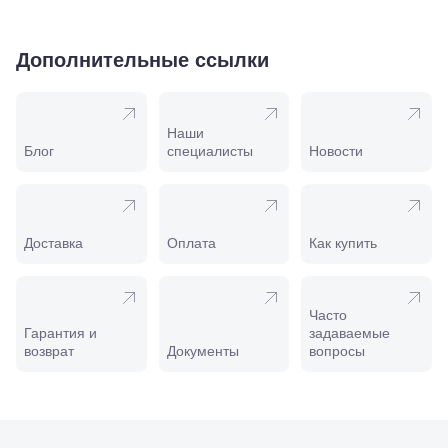
Шмидта,
38/40
Пятигорск,
Дополнительные ссылки
пр.
Калинина,
98
Славянск-
Наши
на-Кубани,
Блог
специалисты
Новости
ул.
Совхозная,
98/4, литер
А
Соликамск,
ул.
Доставка
Оплата
Как купить
Калийная,
138
Сочи, ул.
Островского,
Часто
67
Гарантия и
задаваемые
Темрюк,
возврат
Документы
вопросы
ул.
Таманская,
120а
Тимашевск,
ул. Ленина,