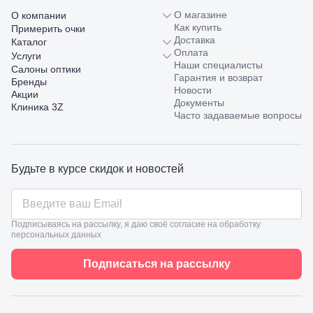
169
О магазине
О компании
Тихорецк,
Как купить
Примерить очки
ул.
Доставка
Каталог
Октябрьская,
Оплата
Услуги
53
Наши специалисты
Салоны оптики
Туапсе,
Гарантия и возврат
Бренды
ул.
Проверка
Новости
Акции
Ленина,
зрения
Документы
Клиника 3Z
8
взрослым
Часто задаваемые вопросы
Черкесск,
Подбор
ул.
очков
Умара
Подбор
Алиева,
контактных
Будьте в курсе скидок и новостей
6
линз
Москва, м.
Крылатское
, Осенний
бульвар
Подписываясь на рассылку, я даю своё согласие на обработку
5к1
персональных данных
Подписаться на рассылку