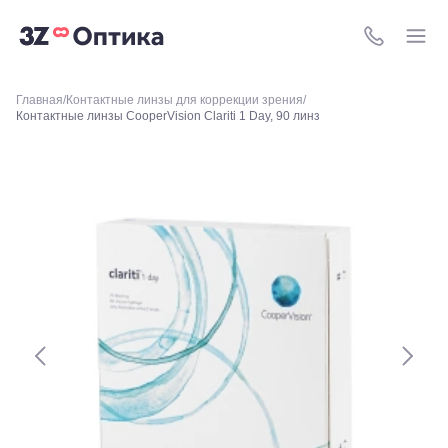
252
Краснодар,
ул. 40 лет
8 (800) 511-4
Победы,
60
Краснодар,
Главная
Контактные линзы для коррекции зрения
ул.
Контактные линзы CooperVision Clariti 1 Day, 90 линз
Уральская,
156
Москва, ТРЦ
Европейский,
м. Киевская,
площадь
Киевского
Вокзала, 2
Москва, м.
ВДНХ, ул.
Бориса
Галушкина,
3
Москва,
м.
Свиблово,
ул.
Снежная