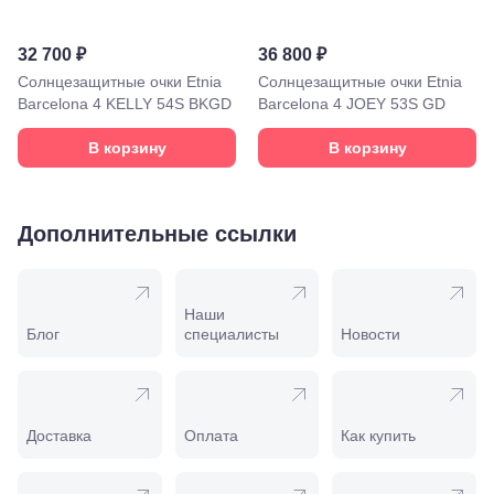
Новороссийск,
ул. Серова,
10/ ул.
32 700 ₽
36 800 ₽
Лейтенанта
Солнцезащитные очки Etnia
Солнцезащитные очки Etnia
Шмидта,
Barcelona 4 KELLY 54S BKGD
Barcelona 4 JOEY 53S GD
38/40
Пятигорск,
В корзину
В корзину
пр.
Калинина,
98
Славянск-
Дополнительные ссылки
на-Кубани,
ул.
Совхозная,
98/4, литер
А
Наши
Соликамск,
Блог
специалисты
Новости
ул.
Калийная,
138
Сочи, ул.
Островского,
Доставка
Оплата
Как купить
67
Темрюк,
ул.