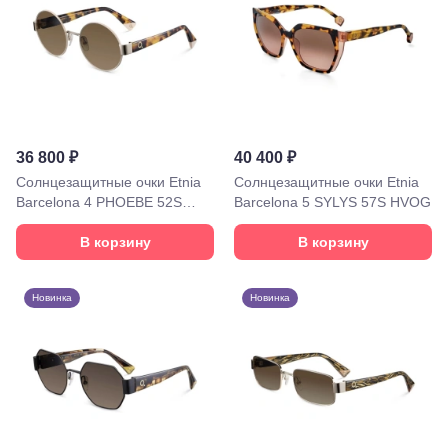
Кропоткин,
ул.
Красная,
96
Крымск, ул.
Адагумская,
169И
Майкоп, ул.
Пролетарская,
36 800 ₽
40 400 ₽
208
Солнцезащитные очки Etnia
Солнцезащитные очки Etnia
Минеральные
Barcelona 4 PHOEBE 52S
Barcelona 5 SYLYS 57S HVOG
Воды, ул. 50
WHHV
лет Октября,
В корзину
В корзину
58
Моздок,
ул.
Кирова,
Новинка
Новинка
122а
Нальчик,
пр.
Ленина,
22
Невинномысск,
ул. Гагарина,
55