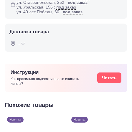
Краснозеленых,
ул. Ставропольская, 252 :
под заказ
ул. Уральская, 156 :
под заказ
15
ул. 40 лет Победы, 60 :
под заказ
Армавир,
Мира 24
Б
Березники,
Доставка товара
ул.
Пятилетки,
...
35
Буденновск,
ул.
Советская,
70а
Георгиевск,
Инструкция
ул.
Читать
Как правильно надевать и легко снимать
Октябрьская,
линзы?
72/ угол с ул.
Ленина, 117
Горячий
Ключ, ул.
Похожие товары
Псекупская,
54
Ейск, ул.
Новинка
Новинка
Одесская,
48