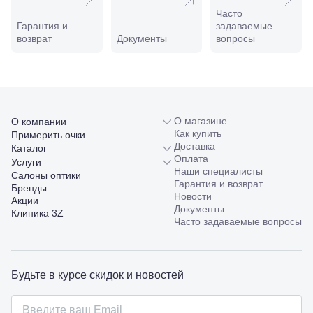
Таманская,
Часто
120а
Гарантия и
задаваемые
Тимашевск,
возврат
Документы
вопросы
ул. Ленина,
169
Тихорецк,
ул.
Октябрьская,
53
О магазине
О компании
Туапсе,
Как купить
Примерить очки
ул.
Проверка
Доставка
Каталог
Ленина,
зрения
Оплата
8
Услуги
взрослым
Наши специалисты
Черкесск,
Салоны оптики
Подбор
Гарантия и возврат
ул.
Бренды
очков
Новости
Умара
Акции
Подбор
Документы
Алиева,
Клиника 3Z
контактных
Часто задаваемые вопросы
6
линз
Москва, м.
Крылатское
, Осенний
бульвар
Будьте в курсе скидок и новостей
5к1