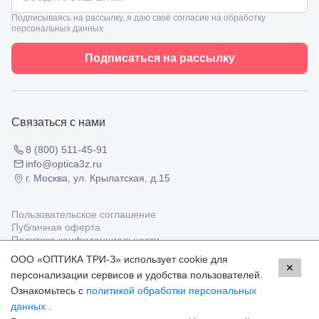
Подписываясь на рассылку, я даю своё согласие на обработку
персональных данных
Подписаться на рассылку
Связаться с нами
8 (800) 511-45-91
info@optica3z.ru
г. Москва, ул. Крылатская, д.15
Пользовательское соглашение
Публичная оферта
Политика конфиденциальности
ООО «ОПТИКА ТРИ-З» использует cookie для
✕
персонализации сервисов и удобства пользователей.
Работаем с платёжными системами
Мир
Visa
MasterCard
Ознакомьтесь с
политикой обработки персональных
© Оптика 3Z,
2026
данных
.