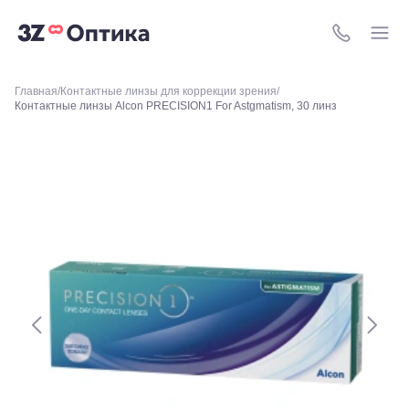
м.
Свиблово,
8 (800) 511-4
ул.
Снежная
26
Москва, м.
Главная
Контактные линзы для коррекции зрения
Контактные линзы Alcon PRECISION1 For Astgmatism, 30 линз
Академическая, ул.
Новочеремушкинская,
д. 17
Ессентуки, ул.
Кисловодская,
90
Пермь, ул.
Екатерининская,
105
Пермь,
ул.
Маршала
Рыбалко,
35
Махачкала,
пр.Имама
Шамиля,
д.24 а/1
Анапа, ул.