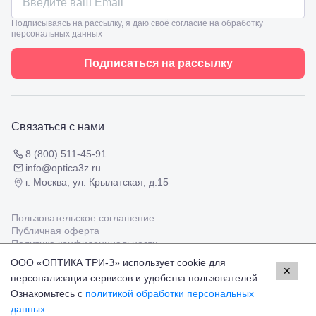
Таманская,
Подписываясь на рассылку, я даю своё согласие на обработку
120а
персональных данных
Тимашевск,
ул. Ленина,
Подписаться на рассылку
169
Тихорецк,
ул.
Октябрьская,
53
Связаться с нами
Туапсе,
ул.
Проверка
Ленина,
8 (800) 511-45-91
зрения
8
info@optica3z.ru
взрослым
Черкесск,
г. Москва, ул. Крылатская, д.15
Подбор
ул.
очков
Умара
Подбор
Алиева,
Пользовательское соглашение
контактных
6
Публичная оферта
линз
Москва, м.
Политика конфиденциальности
Крылатское
ООО «ОПТИКА ТРИ-З» использует cookie для
, Осенний
✕
персонализации сервисов и удобства пользователей.
Работаем с платёжными системами
бульвар
Мир
Visa
MasterCard
5к1
Ознакомьтесь с
политикой обработки персональных
© Оптика 3Z,
2026
данных
.