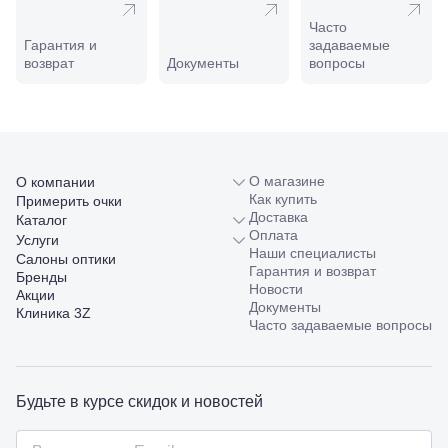
Новороссийск,
Часто
ул. Серова,
Гарантия и
задаваемые
10/ ул.
возврат
Документы
вопросы
Лейтенанта
Шмидта,
38/40
Пятигорск,
пр.
Калинина,
98
О магазине
О компании
Славянск-
Как купить
Примерить очки
на-Кубани,
Доставка
Каталог
ул.
Оплата
Услуги
Совхозная,
Наши специалисты
Салоны оптики
98/4, литер
Гарантия и возврат
Бренды
А
Новости
Акции
Соликамск,
Документы
Клиника 3Z
ул.
Часто задаваемые вопросы
Калийная,
138
Сочи, ул.
Островского,
Будьте в курсе скидок и новостей
67
Темрюк,
ул.