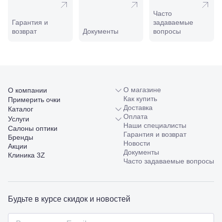
Новороссийск,
Часто
ул. Серова,
Гарантия и
задаваемые
10/ ул.
возврат
Документы
вопросы
Лейтенанта
Шмидта,
38/40
Пятигорск,
пр.
Калинина,
98
О магазине
О компании
Славянск-
Как купить
Примерить очки
на-Кубани,
Доставка
Каталог
ул.
Оплата
Услуги
Совхозная,
Наши специалисты
Салоны оптики
98/4, литер
Гарантия и возврат
Бренды
А
Новости
Акции
Соликамск,
Документы
Клиника 3Z
ул.
Часто задаваемые вопросы
Калийная,
138
Сочи, ул.
Островского,
Будьте в курсе скидок и новостей
67
Темрюк,