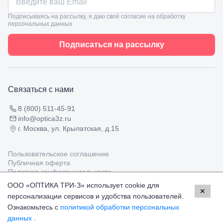
ул.
Таманская,
Подписываясь на рассылку, я даю своё согласие на обработку
120а
персональных данных
Тимашевск,
ул. Ленина,
Подписаться на рассылку
169
Тихорецк,
ул.
Октябрьская,
53
Связаться с нами
Туапсе,
ул.
Проверка
Ленина,
8 (800) 511-45-91
зрения
8
info@optica3z.ru
взрослым
Черкесск,
г. Москва, ул. Крылатская, д.15
Подбор
ул.
очков
Умара
Подбор
Алиева,
Пользовательское соглашение
контактных
6
Публичная оферта
линз
Москва, м.
Политика конфиденциальности
Крылатское
ООО «ОПТИКА ТРИ-З» использует cookie для
, Осенний
✕
персонализации сервисов и удобства пользователей.
Работаем с платёжными системами
бульвар
Мир
Visa
MasterCard
5к1
Ознакомьтесь с
политикой обработки персональных
© Оптика 3Z,
2026
данных
.