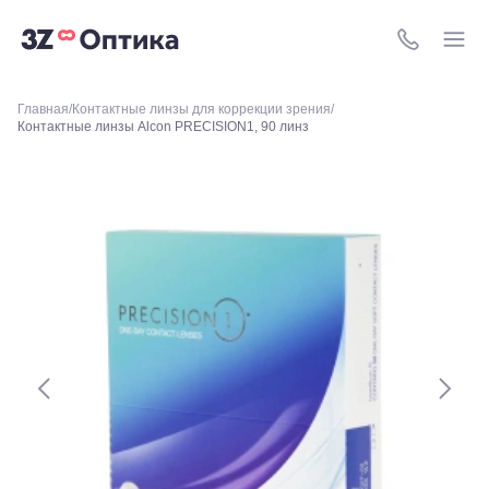
м.
Свиблово,
8 (800) 511-4
ул.
Снежная
26
Москва, м.
Главная
Контактные линзы для коррекции зрения
Контактные линзы Alcon PRECISION1, 90 линз
Академическая, ул.
Новочеремушкинская,
д. 17
Ессентуки, ул.
Кисловодская,
90
Пермь, ул.
Екатерининская,
105
Пермь,
ул.
Маршала
Рыбалко,
35
Махачкала,
пр.Имама
Шамиля,
д.24 а/1
Анапа, ул.