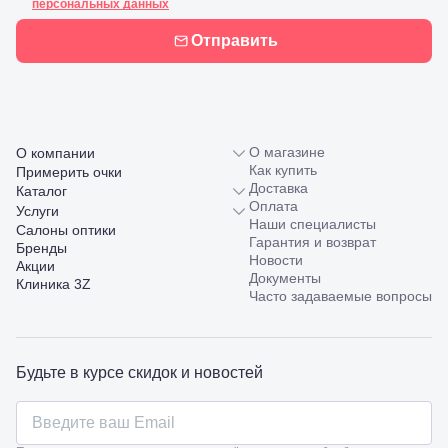
персональных данных
10/ ул.
Лейтенанта
Отправить
Шмидта,
38/40
Пятигорск,
пр.
Калинина,
98
О магазине
О компании
Славянск-
Как купить
на-Кубани,
Примерить очки
Доставка
ул.
Каталог
Оплата
Совхозная,
Услуги
Наши специалисты
98/4, литер
Салоны оптики
Гарантия и возврат
А
Бренды
Новости
Соликамск,
Акции
Документы
ул.
Клиника 3Z
Часто задаваемые вопросы
Калийная,
138
Сочи, ул.
Островского,
67
Будьте в курсе скидок и новостей
Темрюк,
ул.
Таманская,
120а