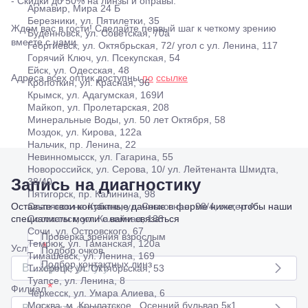
- Скидки до 50% на линзы и оправы.
Армавир,
Армавир, Мира 24 Б
Мира 24
Березники, ул. Пятилетки, 35
Ждем вас в гости! Сделайте первый шаг к четкому зрению
Б
Буденновск, ул. Советская, 70а
Березники,
вместе с нами.
Георгиевск, ул. Октябрьская, 72/ угол с ул. Ленина, 117
ул.
Горячий Ключ, ул. Псекупская, 54
Пятилетки,
Ейск, ул. Одесская, 48
Адреса всех оптик доступны
по
ссылке
35
Кропоткин, ул. Красная, 96
Буденновск,
Крымск, ул. Адагумская, 169И
ул.
Майкоп, ул. Пролетарская, 208
Советская,
Минеральные Воды, ул. 50 лет Октября, 58
70а
Моздок, ул. Кирова, 122а
Георгиевск,
Нальчик, пр. Ленина, 22
ул.
Невинномысск, ул. Гагарина, 55
Октябрьская,
Новороссийск, ул. Серова, 10/ ул. Лейтенанта Шмидта,
72/ угол с ул.
Запись на диагностику
38/40
Ленина, 117
Пятигорск, пр. Калинина, 98
Горячий
Оставьте свои контактные данные в форме ниже, чтобы наши
Славянск-на-Кубани, ул. Совхозная, 98/4, литер А
Ключ, ул.
специалисты могли с вами связаться
Соликамск, ул. Калийная, 138
Псекупская,
Сочи, ул. Островского, 67
Проверка зрения взрослым
54
Темрюк, ул. Таманская, 120а
*
Услуга
Подбор очков
Ейск, ул.
Тимашевск, ул. Ленина, 169
Одесская,
Подбор контактных линз
Выберите услугу
Тихорецк, ул. Октябрьская, 53
48
Туапсе, ул. Ленина, 8
*
Кропоткин,
Филиал
Черкесск, ул. Умара Алиева, 6
ул.
Москва, м. Крылатское , Осенний бульвар 5к1