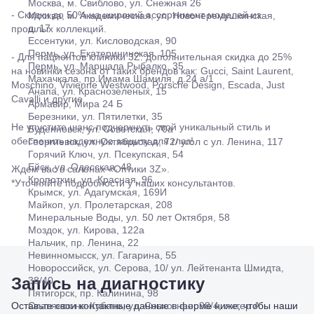
д.24 а/1
Москва, м. Свиблово, ул. Снежная 26
Анапа, ул.
- Скидки до 50% на широкий ассортимент моделей из
Москва, м. Академическая, ул. Новочеремушкинская,
Краснозеленых,
д. 17
прошлых коллекций.
15
Ессентуки, ул. Кисловодская, 90
Армавир,
Пермь, ул. Екатерининская, 105
- Для пациентов клиники 3Z: дополнительная скидка до 25%
Мира 24
Пермь, ул. Маршала Рыбалко, 35
на новинки сезона от таких брендов как: Gucci, Saint Laurent,
Б
Махачкала, пр.Имама Шамиля, д.24 а/1
Moschino, Vivienne Westwood, Porsche Design, Escada, Just
Березники,
Анапа, ул. Краснозеленых, 15
Cavalli и другие.
ул.
Армавир, Мира 24 Б
Пятилетки,
Березники, ул. Пятилетки, 35
Не упустите шанс подчеркнуть свой уникальный стиль и
35
Буденновск, ул. Советская, 70а
Буденновск,
обеспечить надежную защиту для глаз!
Георгиевск, ул. Октябрьская, 72/ угол с ул. Ленина, 117
ул.
Горячий Ключ, ул. Псекупская, 54
Советская,
Ейск, ул. Одесская, 48
Ждем вас в салонах «Оптики 3Z».
70а
Кропоткин, ул. Красная, 96
*Уточняйте подробности у наших консультантов.
Георгиевск,
Крымск, ул. Адагумская, 169И
ул.
Майкоп, ул. Пролетарская, 208
Октябрьская,
Минеральные Воды, ул. 50 лет Октября, 58
72/ угол с ул.
Моздок, ул. Кирова, 122а
Ленина, 117
Нальчик, пр. Ленина, 22
Горячий
Невинномысск, ул. Гагарина, 55
Ключ, ул.
Новороссийск, ул. Серова, 10/ ул. Лейтенанта Шмидта,
Псекупская,
Запись на диагностику
38/40
54
Пятигорск, пр. Калинина, 98
Ейск, ул.
Оставьте свои контактные данные в форме ниже, чтобы наши
Славянск-на-Кубани, ул. Совхозная, 98/4, литер А