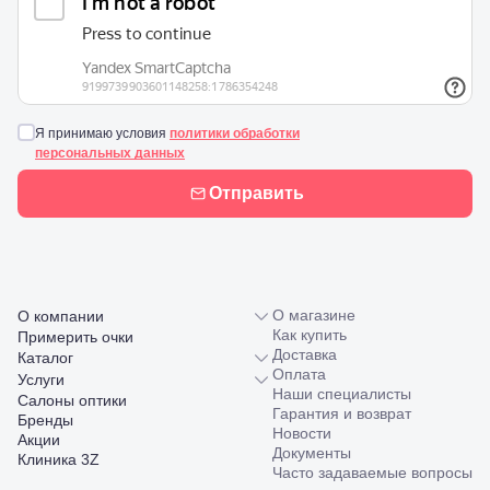
ул. Гагарина,
55
Новороссийск,
ул. Серова,
10/ ул.
Лейтенанта
Шмидта,
Я принимаю условия
политики обработки
38/40
персональных данных
Пятигорск,
пр.
Отправить
Калинина,
98
Славянск-
на-Кубани,
ул.
Совхозная,
О магазине
О компании
98/4, литер
Как купить
Примерить очки
А
Доставка
Каталог
Соликамск,
Оплата
Услуги
ул.
Наши специалисты
Калийная,
Салоны оптики
Гарантия и возврат
138
Бренды
Новости
Сочи, ул.
Акции
Документы
Островского,
Клиника 3Z
Часто задаваемые вопросы
67