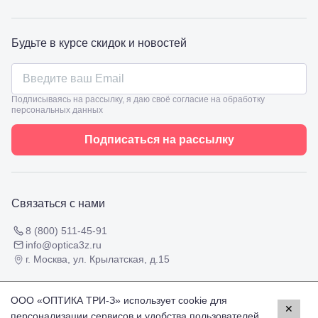
Темрюк,
ул.
Таманская,
Будьте в курсе скидок и новостей
120а
Тимашевск,
ул. Ленина,
169
Тихорецк,
Подписываясь на рассылку, я даю своё согласие на обработку
ул.
персональных данных
Октябрьская,
53
Подписаться на рассылку
Туапсе,
ул.
Проверка
Ленина,
зрения
8
взрослым
Черкесск,
Связаться с нами
Подбор
ул.
очков
Умара
Подбор
8 (800) 511-45-91
Алиева,
контактных
info@optica3z.ru
6
линз
г. Москва, ул. Крылатская, д.15
Москва, м.
Крылатское
, Осенний
Пользовательское соглашение
бульвар
ООО «ОПТИКА ТРИ-З» использует cookie для
Публичная оферта
✕
5к1
персонализации сервисов и удобства пользователей.