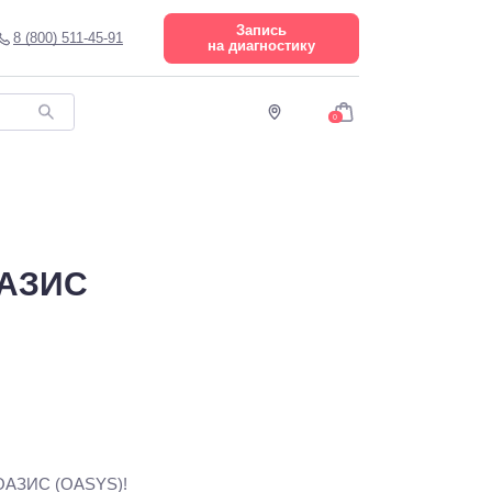
Запись
8 (800) 511-45-91
на диагностику
0
ОАЗИС
 ОАЗИС (OASYS)!