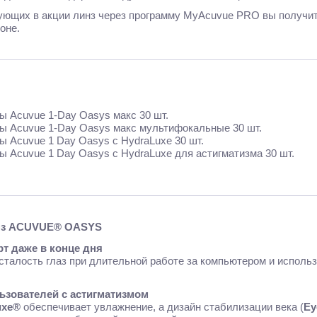
ующих в акции линз через программу MyAcuvue PRO вы получи
оне.
ы Acuvue 1-Day Oasys макс 30 шт.
ы Acuvue 1-Day Oasys макс мультифокальные 30 шт.
ы Acuvue 1 Day Oasys с HydraLuxe 30 шт.
ы Acuvue 1 Day Oasys с HydraLuxe для астигматизма 30 шт.
нз ACUVUE® OASYS
 даже в конце дня
сталость глаз при длительной работе за компьютером и испол
ьзователей с астигматизмом
uxe®
обеспечивает увлажнение, а дизайн стабилизации века (
Ey