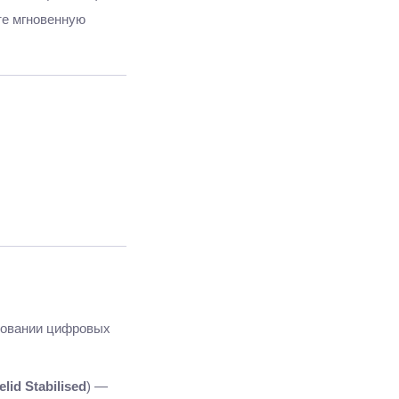
те мгновенную
ьзовании цифровых
elid Stabilis
ed
) —