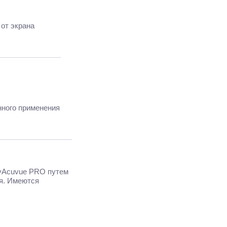
от экрана
нного применения
MyAcuvue PRO путем
ия. Имеются