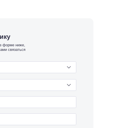
тику
 в форме ниже,
вами связаться