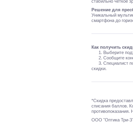
стабильно четкое з
Решение для пресб
Уникальный мультиф
смартфона до гориз
Как получить скид
1. Выберите под
2. Сообщите консу
3. Специалист пом
скидки.
*Скидка предоставл
списания баллов. К
противопоказания. 
ООО "Оптика Три-З"