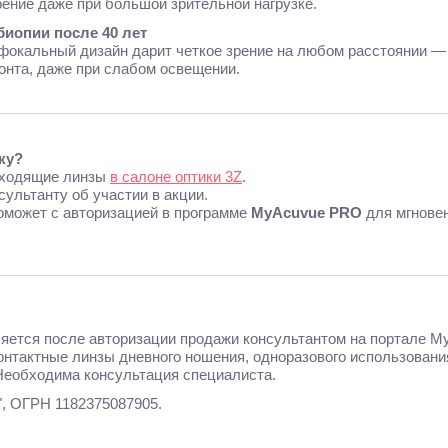
рение даже при большой зрительной нагрузке.
иопии после 40 лет
окальный дизайн дарит четкое зрение на любом расстоянии — 
онта, даже при слабом освещении.
ку?
ходящие линзы
в салоне оптики 3Z
.
льтанту об участии в акции.
ожет с авторизацией в программе
MyAcuvue PRO
для мгнове
яется после авторизации продажи консультантом на портале 
онтактные линзы дневного ношения, одноразового использован
Необходима консультация специалиста.
, ОГРН 1182375087905.