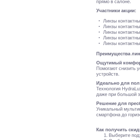
прямо в салоне.
Участники акции:
Линзы контактны
Линзы контактн
Линзы контактны
Линзы контактны
Линзы контактные
Преимущества ли
Ощутимый комфорт
Помогают снизить у
устройств.
Идеально для пол
Технология HydraLux
даже при большой з
Решение для пресб
Уникальный мультиф
смартфона до гориз
Как получить скид
1. Выберите под