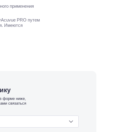
ного применения
MyAcuvue PRO путем
ия. Имеются
тику
 в форме ниже,
вами связаться