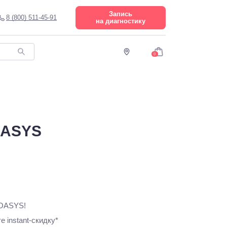
Запись
8 (800) 511-45-91
на диагностику
0
OASYS
 OASYS!
 instant-скидку*