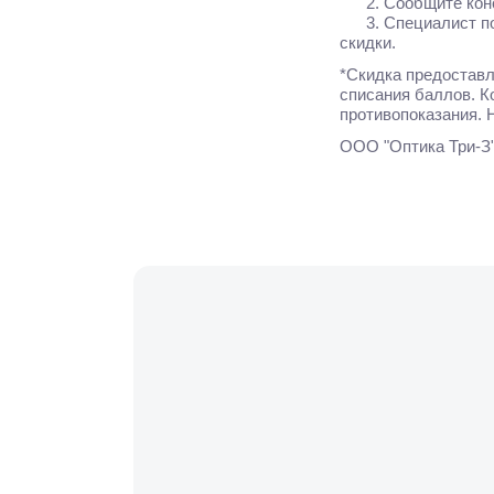
2. Сообщите консу
3. Специалист пом
скидки.
*Скидка предоставл
списания баллов. К
противопоказания. 
ООО "Оптика Три-З"