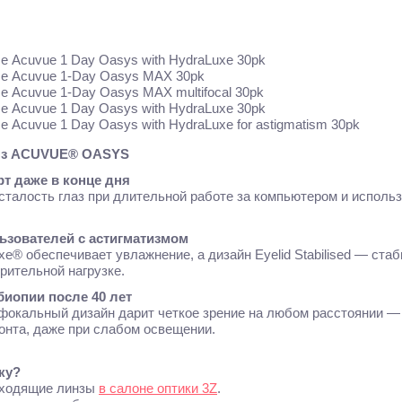
е Acuvue 1 Day Oasys with HydraLuxe 30pk
ые Acuvue 1-Day Oasys MAX 30pk
е Acuvue 1-Day Oasys MAX multifocal 30pk
е Acuvue 1 Day Oasys with HydraLuxe 30pk
 Acuvue 1 Day Oasys with HydraLuxe for astigmatism 30pk
нз ACUVUE® OASYS
 даже в конце дня
сталость глаз при длительной работе за компьютером и испол
ьзователей с астигматизмом
e® обеспечивает увлажнение, а дизайн Eyelid Stabilised — ста
рительной нагрузке.
иопии после 40 лет
окальный дизайн дарит четкое зрение на любом расстоянии — 
онта, даже при слабом освещении.
ку?
ходящие линзы
в салоне оптики 3Z
.