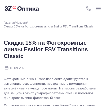
ВДНХ, ул.
Бориса
Галушкина,
8 (800) 511-4
3
Москва,
Главная
Новости
м.
Скидка 15% на Фотохромные линзы Essilor FSV Transitions Classic
Свиблово,
ул.
Снежная
26
Скидка 15% на Фотохромные
Москва, м.
линзы Essilor FSV Transitions
Академическая, ул.
Новочеремушкинская,
Classic
д. 17
Ессентуки, ул.
Кисловодская,
15.09.2025
90
Пермь, ул.
Екатерининская,
Фотохромные линзы Transitions легко адаптируются к
105
изменению освещенности: прозрачные в помещении,
Пермь,
затемнённые на улице. Все линзы Transitions разработаны
ул.
для защиты глаз от ультрафиолетовых лучей и помогают
Маршала
фильтровать сине-фиолетовый свет.
Рыбалко,
35
Фотохромные очки с линзами Transitions Classic достаточно