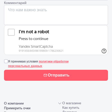
Комментарий
Ленина,
22
Невинномысск,
ул. Гагарина,
55
Новороссийск,
ул. Серова,
10/ ул.
Лейтенанта
Шмидта,
38/40
Пятигорск,
пр.
Я принимаю условия
политики обработки
Калинина,
персональных данных
98
Славянск-
Отправить
на-Кубани,
ул.
Совхозная,
98/4, литер
А
Соликамск,
ул.
О магазине
О компании
Калийная,
Как купить
Примерить очки
138