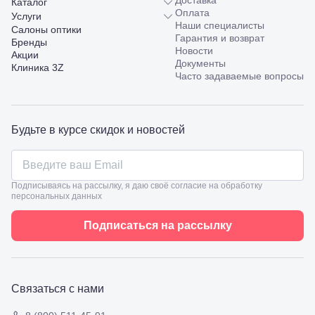
Доставка
Каталог
Сочи, ул.
Оплата
Услуги
Островского,
Наши специалисты
Салоны оптики
67
Гарантия и возврат
Бренды
Темрюк,
Новости
Акции
ул.
Документы
Клиника 3Z
Таманская,
Часто задаваемые вопросы
120а
Тимашевск,
ул. Ленина,
169
Будьте в курсе скидок и новостей
Тихорецк,
ул.
Октябрьская,
53
Подписываясь на рассылку, я даю своё согласие на обработку
Туапсе,
персональных данных
ул.
Проверка
Ленина,
зрения
Подписаться на рассылку
8
взрослым
Черкесск,
Подбор
ул.
очков
Умара
Подбор
Алиева,
контактных
Связаться с нами
6
линз
Москва, м.
Крылатское