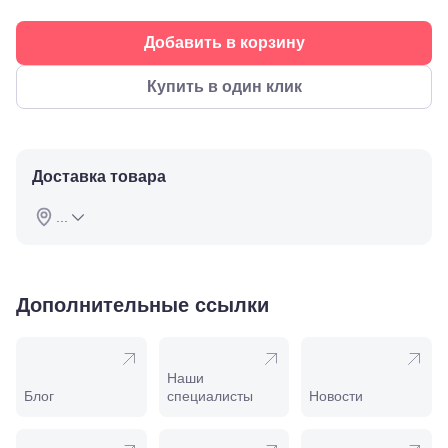
ул.
Советская,
Добавить в корзину
70а
Георгиевск,
ул.
Купить в один клик
Октябрьская,
72/ угол с ул.
Ленина, 117
Горячий
Ключ, ул.
Доставка товара
Псекупская,
54
...
Ейск, ул.
Одесская,
48
Кропоткин,
ул.
Дополнительные ссылки
Красная,
96
Крымск, ул.
Адагумская,
Наши
169И
Блог
специалисты
Новости
Майкоп, ул.
Пролетарская,
208