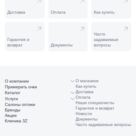
Минеральные
Воды, ул. 50
Доставка
Оплата
Как купить
лет Октября,
58
Моздок,
ул.
Часто
Кирова,
Гарантия и
задаваемые
122а
возврат
Документы
вопросы
Нальчик,
пр.
Ленина,
22
Невинномысск,
ул. Гагарина,
55
О магазине
О компании
Новороссийск,
Как купить
Примерить очки
ул. Серова,
Доставка
Каталог
10/ ул.
Оплата
Услуги
Лейтенанта
Наши специалисты
Салоны оптики
Шмидта,
Гарантия и возврат
Бренды
38/40
Новости
Акции
Пятигорск,
Документы
Клиника 3Z
пр.
Часто задаваемые вопросы
Калинина,
98