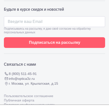
Славянск-
на-Кубани,
Будьте в курсе скидок и новостей
ул.
Совхозная,
98/4, литер
А
Подписываясь на рассылку, я даю своё согласие на обработку
Соликамск,
персональных данных
ул.
Калийная,
Подписаться на рассылку
138
Сочи, ул.
Островского,
67
Темрюк,
Связаться с нами
ул.
Таманская,
120а
8 (800) 511-45-91
Тимашевск,
info@optica3z.ru
ул. Ленина,
г. Москва, ул. Крылатская, д.15
169
Тихорецк,
ул.
Пользовательское соглашение
Октябрьская,
Публичная оферта
53
Политика конфиденциальности
Туапсе,